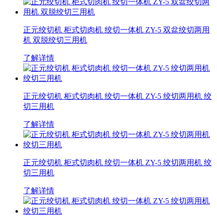
正元绞切机 柜式切肉机 绞切一体机 ZY-5 双盆绞切两用
机 双脱绞切三用机
了解详情
正元绞切机 柜式切肉机 绞切一体机 ZY-5 绞切两用机 绞
切三用机
了解详情
正元绞切机 柜式切肉机 绞切一体机 ZY-5 绞切两用机 绞
切三用机
了解详情