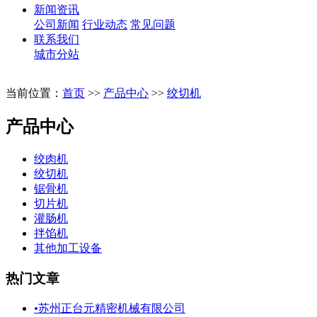
新闻资讯
公司新闻
行业动态
常见问题
联系我们
城市分站
当前位置：
首页
>>
产品中心
>>
绞切机
产品中心
绞肉机
绞切机
锯骨机
切片机
灌肠机
拌馅机
其他加工设备
热门文章
•
苏州正台元精密机械有限公司