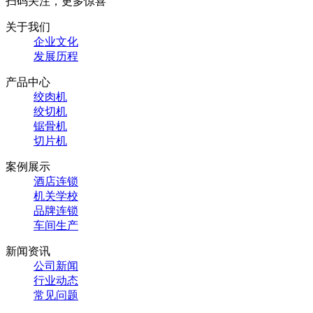
扫码关注，更多惊喜
关于我们
企业文化
发展历程
产品中心
绞肉机
绞切机
锯骨机
切片机
案例展示
酒店连锁
机关学校
品牌连锁
车间生产
新闻资讯
公司新闻
行业动态
常见问题